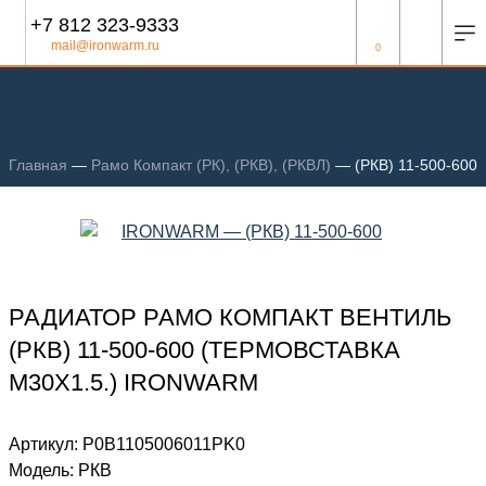
+7 812 323-9333
mail@ironwarm.ru
0
Главная
—
Рамо Компакт (РК), (РКВ), (РКВЛ)
—
(РКВ) 11-500-600
РАДИАТОР РАМО КОМПАКТ ВЕНТИЛЬ
(РКВ) 11-500-600 (ТЕРМОВСТАВКА
М30Х1.5.) IRONWARM
Артикул:
Р0В1105006011PK0
Модель:
РКВ