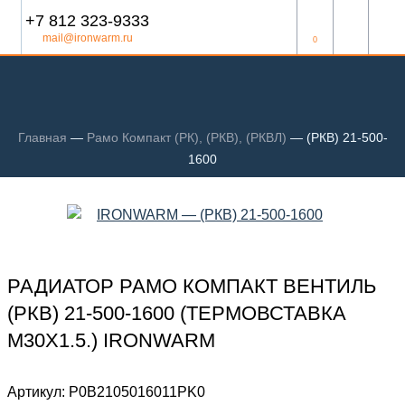
+7 812 323-9333
mail@ironwarm.ru
0
Главная
—
Рамо Компакт (РК), (РКВ), (РКВЛ)
—
(РКВ) 21-500-
1600
РАДИАТОР РАМО КОМПАКТ ВЕНТИЛЬ
(РКВ) 21-500-1600 (ТЕРМОВСТАВКА
М30Х1.5.) IRONWARM
Артикул:
Р0В2105016011PK0