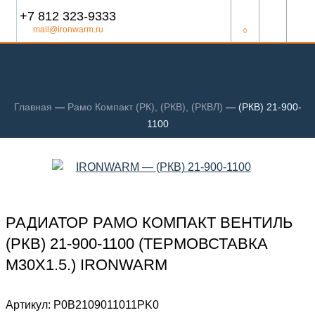
+7 812 323-9333
mail@ironwarm.ru
0
Главная
—
Рамо Компакт (РК), (РКВ), (РКВЛ)
—
(РКВ) 21-900-
1100
РАДИАТОР РАМО КОМПАКТ ВЕНТИЛЬ
(РКВ) 21-900-1100 (ТЕРМОВСТАВКА
М30Х1.5.) IRONWARM
Артикул:
Р0В2109011011PK0