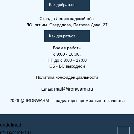
(РКВЛ)
Как добраться
Склад
в Ленинградской обл.
ЛО, пгт им. Свердлова, Петрова Дача, 27
Как добраться
Время работы
с 9:00 - 18:00,
ПТ до с 9:00 - 17:00
СБ - ВС выходной
Политика конфиденциальности
mail@ironwarm.ru
Email:
(РКВЛ) 33-400-2300
2026
@
IRONWARM — радиаторы премиального качества
Рамо Компакт (РК), (РКВ),
Запросить стоимость
(РКВЛ)
undefined
СПАСИБО!