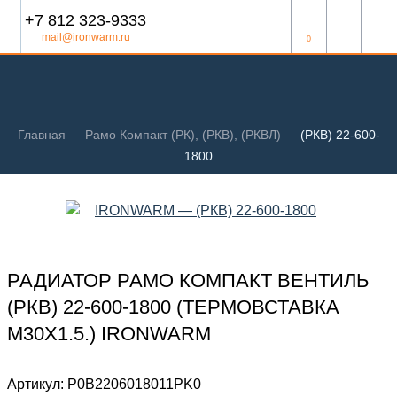
+7 812 323-9333
mail@ironwarm.ru
0
Главная
—
Рамо Компакт (РК), (РКВ), (РКВЛ)
—
(РКВ) 22-600-
1800
РАДИАТОР РАМО КОМПАКТ ВЕНТИЛЬ
(РКВ) 22-600-1800 (ТЕРМОВСТАВКА
М30Х1.5.) IRONWARM
Артикул:
Р0В2206018011PK0