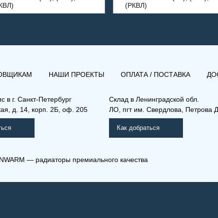
КВЛ)
(РКВЛ)
ОВЩИКАМ
НАШИ ПРОЕКТЫ
ОПЛАТА / ПОСТАВКА
ДО
ис в
г. Санкт-Петербург
Склад
в Ленинградской обл.
я, д. 14, корп. 2Б, оф. 205
ЛО, пгт им. Свердлова, Петрова Д
ться
Как добраться
NWARM — радиаторы премиального качества
Л) 11-300-2000
(РКВЛ) 21-300-2800
мо Компакт (РК), (РКВ),
Рамо Компакт (РК), (РКВ),
КВЛ)
(РКВЛ)