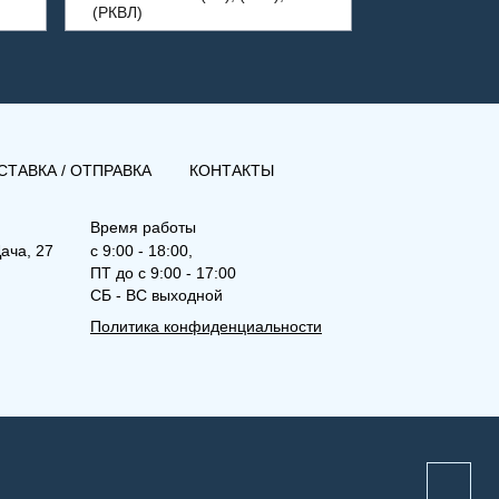
(РКВЛ)
СТАВКА / ОТПРАВКА
КОНТАКТЫ
Время работы
ача, 27
с 9:00 - 18:00,
ПТ до с 9:00 - 17:00
СБ - ВС выходной
Политика конфиденциальности
(РКВ) 33-500-1400
Рамо Компакт (РК), (РКВ),
(РКВЛ)