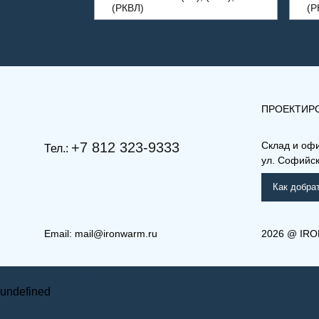
(РКВЛ)
(Р
ПРОЕКТИР
+7 812 323-9333
Склад и оф
Тел.:
ул. Софийска
Как добра
Email:
mail@ironwarm.ru
2026
@
IRO
(РКВ) 11-900-1800
(РКВ
Запросить стоимость
Рамо Компакт (РК), (РКВ),
Ра
(РКВЛ)
(Р
undefined