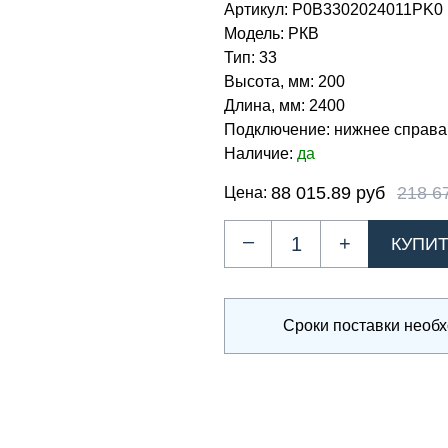
Артикул:
Р0В3302024011PK0
Модель:
РКВ
Тип:
33
Высота, мм:
200
Длина, мм:
2400
Подключение:
нижнее справа
Наличие:
да
88 015.89 руб
218 6
Цена:
–
+
Сроки поставки необ