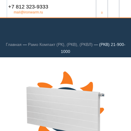
+7 812 323-9333
mail@ironwarm.ru
0
Главная
—
Рамо Компакт (РК), (РКВ), (РКВЛ)
—
(РКВ) 21-900-
1000