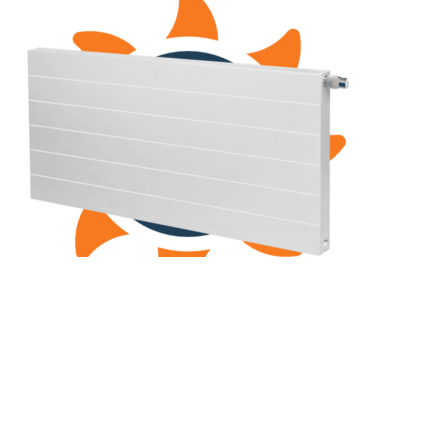
(РКВЛ) 22-400-2700
Рамо Компакт (РК), (РКВ), (РКВЛ)