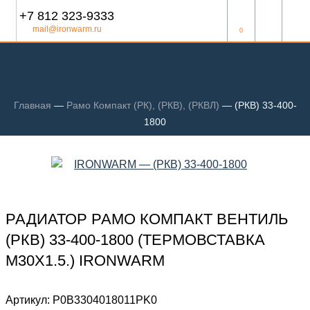
+7 812 323-9333
mail@ironwarm.ru
0
Главная
—
Рамо Компакт (РК), (РКВ), (РКВЛ)
—
(РКВ) 33-400-
1800
РАДИАТОР РАМО КОМПАКТ ВЕНТИЛЬ
(РКВ) 33-400-1800 (ТЕРМОВСТАВКА
М30Х1.5.) IRONWARM
Артикул:
Р0В3304018011PK0