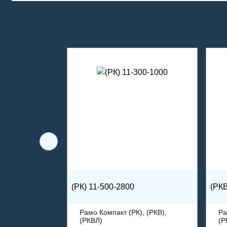
(РК) 11-500-2800
(РКВ
Рамо Компакт (РК), (РКВ),
Ра
(РКВЛ)
(Р