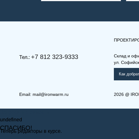
ПРОЕКТИР
+7 812 323-9333
Склад и оф
Тел.:
ул. Софийска
Как добра
Email:
mail@ironwarm.ru
2026
@
IRO
(РКВ) 33-600-2200
(РКВ
Запросить стоимость
Рамо Компакт (РК), (РКВ),
Ра
(РКВЛ)
(Р
undefined
СПАСИБО!
Теперь редакторы в курсе.