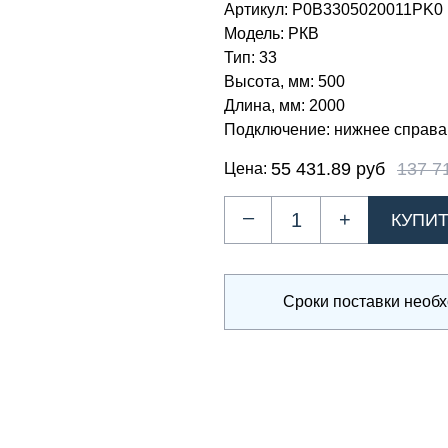
Артикул:
Р0В3305020011PK0
Модель:
РКВ
Тип:
33
Высота, мм:
500
Длина, мм:
2000
Подключение:
нижнее справа
55 431.89 руб
137 7
Цена:
–
+
Сроки поставки необ