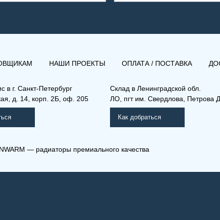
ОВЩИКАМ
НАШИ ПРОЕКТЫ
ОПЛАТА / ПОСТАВКА
ДО
ис в
г. Санкт-Петербург
Склад
в Ленинградской обл.
я, д. 14, корп. 2Б, оф. 205
ЛО, пгт им. Свердлова, Петрова Д
ться
Как добраться
NWARM — радиаторы премиального качества
Л) 11-600-2600
(РК) 33-300-1200
мо Компакт (РК), (РКВ),
Рамо Компакт (РК), (РКВ),
КВЛ)
(РКВЛ)