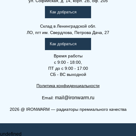
ул. Софийская, д. 14, корп. 2Б, оф. 205
Рамо Компакт (РК), (РКВ),
(РКВЛ)
Как добраться
Склад
в Ленинградской обл.
ЛО, пгт им. Свердлова, Петрова Дача, 27
Как добраться
Время работы
с 9:00 - 18:00,
ПТ до с 9:00 - 17:00
СБ - ВС выходной
Политика конфиденциальности
mail@ironwarm.ru
Email:
(РК) 22-400-3000
2026
@
IRONWARM — радиаторы премиального качества
Рамо Компакт (РК), (РКВ),
Запросить стоимость
(РКВЛ)
undefined