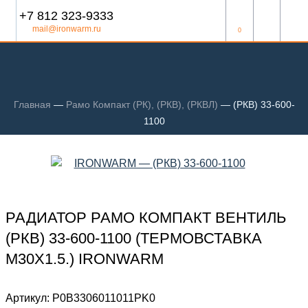
+7 812 323-9333
mail@ironwarm.ru
0
Главная
—
Рамо Компакт (РК), (РКВ), (РКВЛ)
—
(РКВ) 33-600-
1100
РАДИАТОР РАМО КОМПАКТ ВЕНТИЛЬ
(РКВ) 33-600-1100 (ТЕРМОВСТАВКА
М30Х1.5.) IRONWARM
Артикул:
Р0В3306011011PK0