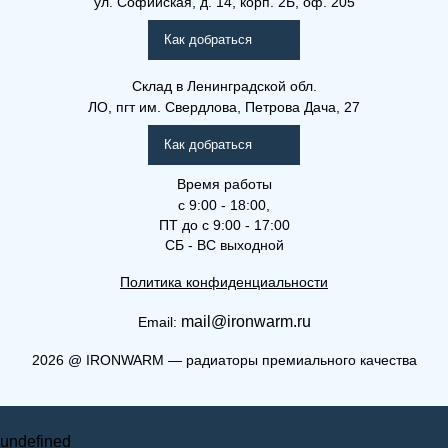
ул. Софийская, д. 14, корп. 2Б, оф. 205
Рамо Компакт (РК), (РКВ),
(РКВЛ)
Как добраться
Склад
в Ленинградской обл.
ЛО, пгт им. Свердлова, Петрова Дача, 27
Как добраться
Время работы
с 9:00 - 18:00,
ПТ до с 9:00 - 17:00
СБ - ВС выходной
Политика конфиденциальности
mail@ironwarm.ru
Email:
(РКВ) 21-600-2900
2026
@
IRONWARM — радиаторы премиального качества
Рамо Компакт (РК), (РКВ),
Запросить стоимость
(РКВЛ)
undefined