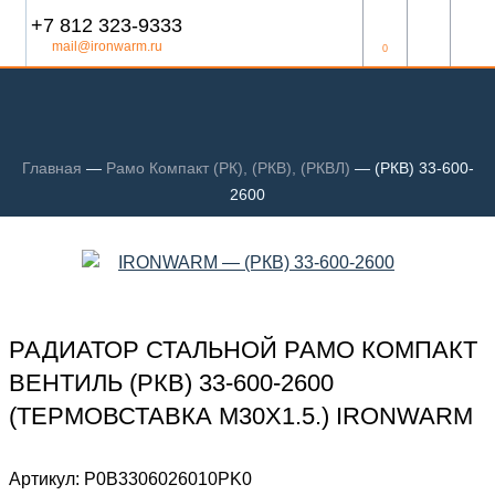
+7 812 323-9333
mail@ironwarm.ru
0
Главная
—
Рамо Компакт (РК), (РКВ), (РКВЛ)
—
(РКВ) 33-600-
2600
РАДИАТОР СТАЛЬНОЙ РАМО КОМПАКТ
ВЕНТИЛЬ (РКВ) 33-600-2600
(ТЕРМОВСТАВКА М30Х1.5.) IRONWARM
Артикул:
Р0В3306026010PK0