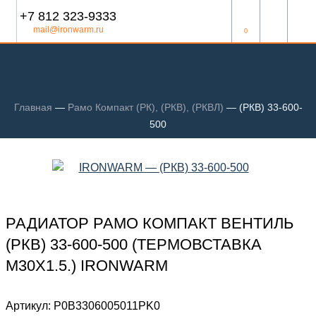
+7 812 323-9333
mail@ironwarm.ru
0
Главная
—
Рамо Компакт (РК), (РКВ), (РКВЛ)
—
(РКВ) 33-600-
500
РАДИАТОР РАМО КОМПАКТ ВЕНТИЛЬ
(РКВ) 33-600-500 (ТЕРМОВСТАВКА
М30Х1.5.) IRONWARM
Артикул:
Р0В3306005011PK0