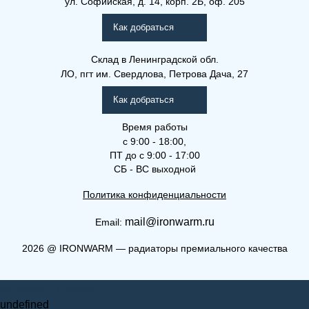
ул. Софийская, д. 14, корп. 2Б, оф. 205
Рамо Компакт (РК), (РКВ),
(РКВЛ)
Как добраться
Склад
в Ленинградской обл.
ЛО, пгт им. Свердлова, Петрова Дача, 27
Как добраться
Время работы
с 9:00 - 18:00,
ПТ до с 9:00 - 17:00
СБ - ВС выходной
Политика конфиденциальности
mail@ironwarm.ru
Email:
(РКВЛ) 22-400-1800
2026
@
IRONWARM — радиаторы премиального качества
Рамо Компакт (РК), (РКВ),
Запросить стоимость
(РКВЛ)
undefined