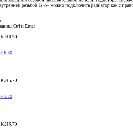
утренней резьбой G ½» можно подключить радиатор как с правой
м.
авиш Ctrl и Enter
.Н6.50
.Н5.70