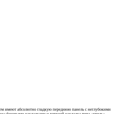
ием имеют абсолютно гладкую переднюю панель с неглубокими
ны боковыми накладками и верхней накладка типа «гриль».