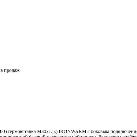
ла продаж
0-500 (термовставка М30х1.5.) IRONWARM с боковым подключен
филированной базовой нагревательной панели. Радиаторы снабже