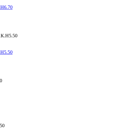
.Н6.70
.Н5.50