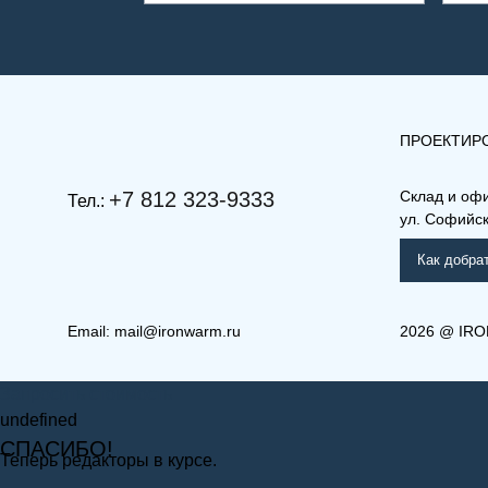
ПРОЕКТИР
+7 812 323-9333
Склад и оф
Тел.:
ул. Софийска
Как добра
Email:
mail@ironwarm.ru
2026
@
IRO
(РКВЛ) 33-300-1800
(РКВ
Запросить стоимость
Рамо Компакт (РК), (РКВ),
Ра
(РКВЛ)
(Р
undefined
СПАСИБО!
Теперь редакторы в курсе.