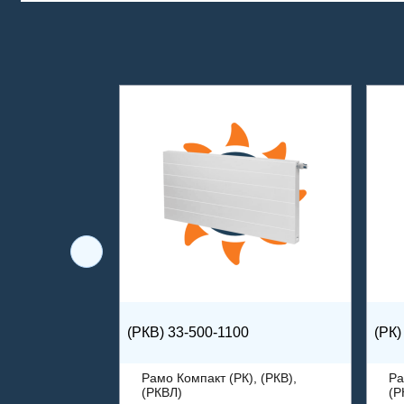
(РКВ) 33-500-1100
(РК)
Рамо Компакт (РК), (РКВ),
Ра
(РКВЛ)
(Р