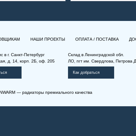
ОВЩИКАМ
НАШИ ПРОЕКТЫ
ОПЛАТА / ПОСТАВКА
ДО
ис в
г. Санкт-Петербург
Склад
в Ленинградской обл.
я, д. 14, корп. 2Б, оф. 205
ЛО, пгт им. Свердлова, Петрова Д
ться
Как добраться
NWARM — радиаторы премиального качества
Л) 33-600-400
(РКВ) 22-500-400
мо Компакт (РК), (РКВ),
Рамо Компакт (РК), (РКВ),
КВЛ)
(РКВЛ)