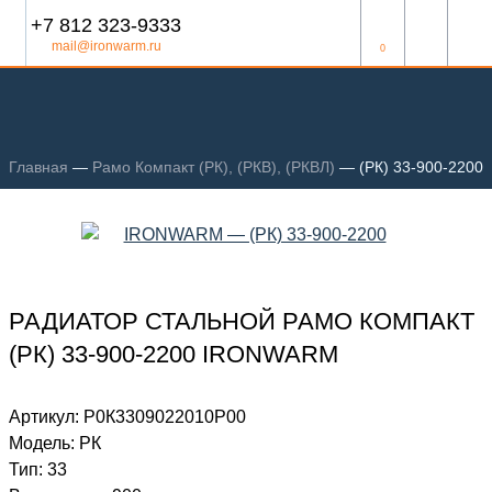
+7 812 323-9333
mail@ironwarm.ru
0
Главная
—
Рамо Компакт (РК), (РКВ), (РКВЛ)
—
(РК) 33-900-2200
РАДИАТОР СТАЛЬНОЙ РАМО КОМПАКТ
(РК) 33-900-2200 IRONWARM
Артикул:
Р0К3309022010P00
Модель:
РК
Тип:
33